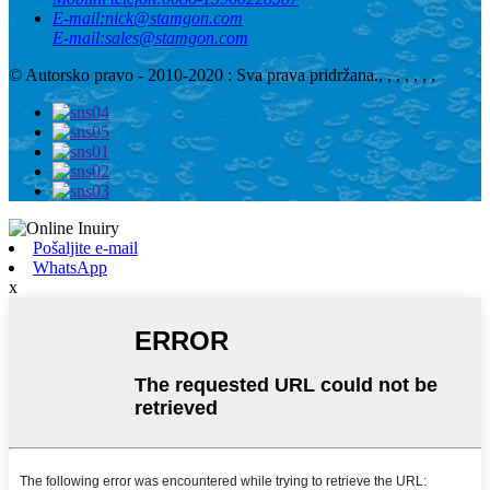
E-mail:
nick@stamgon.com
E-mail:
sales@stamgon.com
© Autorsko pravo - 2010-2020 : Sva prava pridržana.
, , , , , , ,
Pošaljite e-mail
WhatsApp
x