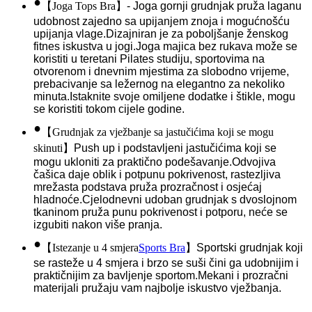
•
【
Joga Tops Bra
】
- Joga gornji grudnjak pruža laganu
udobnost zajedno sa upijanjem znoja i mogućnošću
upijanja vlage.Dizajniran je za poboljšanje ženskog
fitnes iskustva u jogi.Joga majica bez rukava može se
koristiti u teretani Pilates studiju, sportovima na
otvorenom i dnevnim mjestima za slobodno vrijeme,
prebacivanje sa ležernog na elegantno za nekoliko
minuta.Istaknite svoje omiljene dodatke i štikle, mogu
se koristiti tokom cijele godine.
•
【
Grudnjak za vježbanje sa jastučićima koji se mogu
skinuti
】
Push up i podstavljeni jastučićima koji se
mogu ukloniti za praktično podešavanje.Odvojiva
čašica daje oblik i potpunu pokrivenost, rastezljiva
mrežasta podstava pruža prozračnost i osjećaj
hladnoće.Cjelodnevni udoban grudnjak s dvoslojnom
tkaninom pruža punu pokrivenost i potporu, neće se
izgubiti nakon više pranja.
•
【
Istezanje u 4 smjera
Sports Bra
】
Sportski grudnjak koji
se rasteže u 4 smjera i brzo se suši čini ga udobnijim i
praktičnijim za bavljenje sportom.Mekani i prozračni
materijali pružaju vam najbolje iskustvo vježbanja.