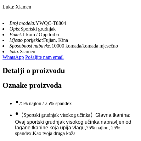
Luka: Xiamen
Broj modela:
YWQC-T8804
Opis:
Sportski grudnjak
Paket:
1 kom / Opp torba
Mjesto porijekla:
Fujian, Kina
Sposobnost nabavke:
10000 komada/komada mjesečno
luka:
Xiamen
WhatsApp
Pošaljite nam email
Detalji o proizvodu
Oznake proizvoda
•
75% najlon / 25% spandex
•
【
Sportski grudnjak visokog učinka
】
Glavna tkanina:
Ovaj sportski grudnjak visokog učinka napravljen od
lagane tkanine koja upija vlagu,
75% najlon, 25%
spandex.Kao tvoja druga koža