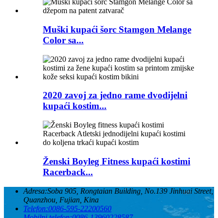
Muški kupaći šorc Stamgon Melange
Color sa...
2020 zavoj za jedno rame dvodijelni
kupaći kostim...
Ženski Boyleg Fitness kupaći kostimi
Racerback...
Adresa:
Soba 905, Rongtaian Building, No.139 Jinhuai Street,
Quanzhou, Fujian, Kina
Telefon:
0086-595-22200560
Mobilni telefon:
0086-13960228587