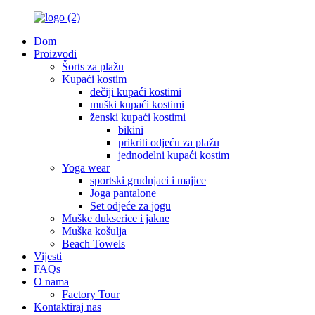
Dom
Proizvodi
Šorts za plažu
Kupaći kostim
dečiji kupaći kostimi
muški kupaći kostimi
ženski kupaći kostimi
bikini
prikriti odjeću za plažu
jednodelni kupaći kostim
Yoga wear
sportski grudnjaci i majice
Joga pantalone
Set odjeće za jogu
Muške dukserice i jakne
Muška košulja
Beach Towels
Vijesti
FAQs
O nama
Factory Tour
Kontaktiraj nas