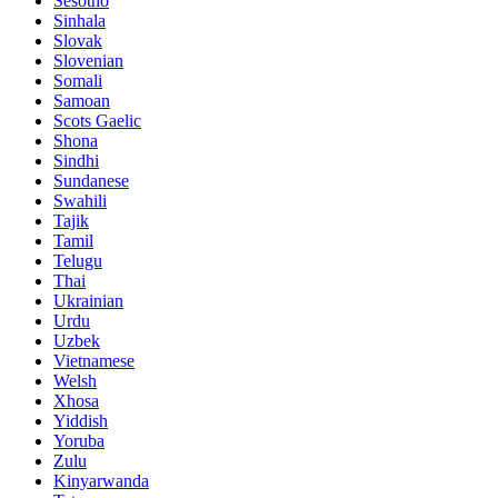
Sesotho
Sinhala
Slovak
Slovenian
Somali
Samoan
Scots Gaelic
Shona
Sindhi
Sundanese
Swahili
Tajik
Tamil
Telugu
Thai
Ukrainian
Urdu
Uzbek
Vietnamese
Welsh
Xhosa
Yiddish
Yoruba
Zulu
Kinyarwanda