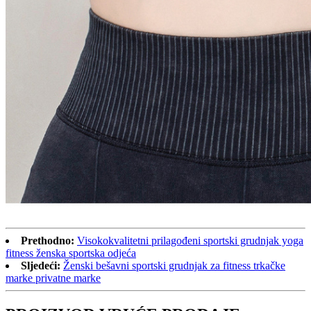
Prethodno:
Visokokvalitetni prilagođeni sportski grudnjak yoga
fitness ženska sportska odjeća
Sljedeći:
Ženski bešavni sportski grudnjak za fitness trkačke
marke privatne marke