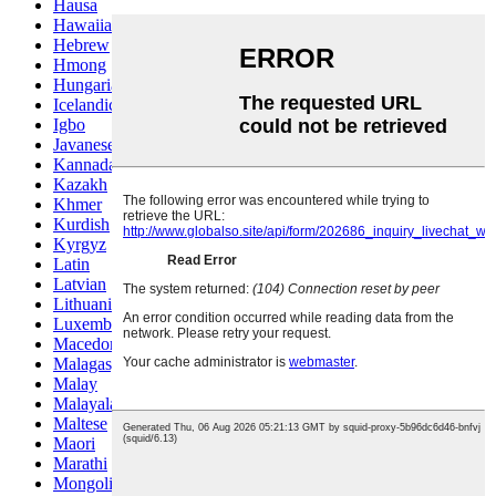
Hausa
Hawaiian
Hebrew
Hmong
Hungarian
Icelandic
Igbo
Javanese
Kannada
Kazakh
Khmer
Kurdish
Kyrgyz
Latin
Latvian
Lithuanian
Luxembou..
Macedonian
Malagasy
Malay
Malayalam
Maltese
Maori
Marathi
Mongolian