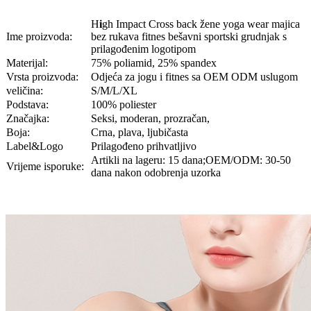
H
i
gh Impact Cross back žene yoga wear majica
Ime proizvoda:
bez rukava fitnes bešavni sportski grudnjak s
prilagođenim logotipom
Materijal:
75% poliamid, 25% spandex
Vrsta proizvoda:
Odjeća za jogu i fitnes sa OEM ODM uslugom
veličina:
S/M/L/XL
Podstava:
100% poliester
Značajka:
Seksi, moderan, prozračan,
Boja:
Crna, plava, ljubičasta
Label&Logo
Prilagođeno prihvatljivo
Artikli na lageru: 15 dana;OEM/ODM: 30-50
Vrijeme isporuke:
dana nakon odobrenja uzorka