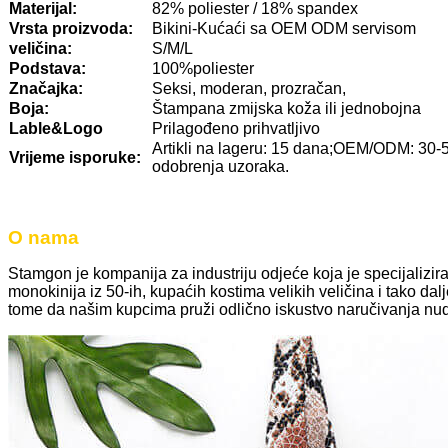
Materijal:
82% poliester / 18% spandex
Vrsta proizvoda:
Bikini-Kućaći sa OEM ODM servisom
veličina:
S/M/L
Podstava:
100%poliester
Značajka:
Seksi, moderan, prozračan,
Boja:
Štampana zmijska koža ili jednobojna
Lable&Logo
Prilagođeno prihvatljivo
Artikli na lageru: 15 dana;OEM/ODM: 30
Vrijeme isporuke:
odobrenja uzoraka.
O nama
Stamgon je kompanija za industriju odjeće koja je specijalizira
monokinija iz 50-ih, kupaćih kostima velikih veličina i tako da
tome da našim kupcima pruži odlično iskustvo naručivanja nud