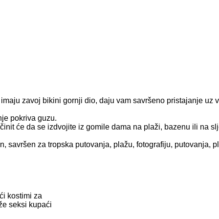
a imaju zavoj bikini gornji dio, daju vam savršeno pristajanje uz
nje pokriva guzu.
io učinit će da se izdvojite iz gomile dama na plaži, bazenu ili n
an, savršen za tropska putovanja, plažu, fotografiju, putovanja,
i kostimi za
že seksi kupaći