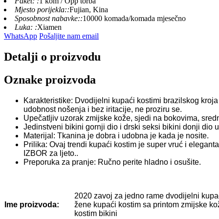
Paket: :
1 kom / Opp torba
Mjesto porijekla::
Fujian, Kina
Sposobnost nabavke::
10000 komada/komada mjesečno
Luka: :
Xiamen
WhatsApp
Pošaljite nam email
Detalji o proizvodu
Oznake proizvoda
Karakteristike: Dvodijelni kupaći kostimi brazilskog kroj
udobnost nošenja i bez iritacije, ne proziru se.
Upečatljiv uzorak zmijske kože, sjedi na bokovima, sred
Jedinstveni bikini gornji dio i drski seksi bikini donji d
Materijal: Tkanina je dobra i udobna je kada je nosite.
Prilika: Ovaj trendi kupaći kostim je super vruć i elegant
IZBOR za ljeto..
Preporuka za pranje: Ručno perite hladno i osušite.
2020 zavoj za jedno rame dvodijelni kupać
Ime proizvoda:
žene kupaći kostim sa printom zmijske ko
kostim bikini