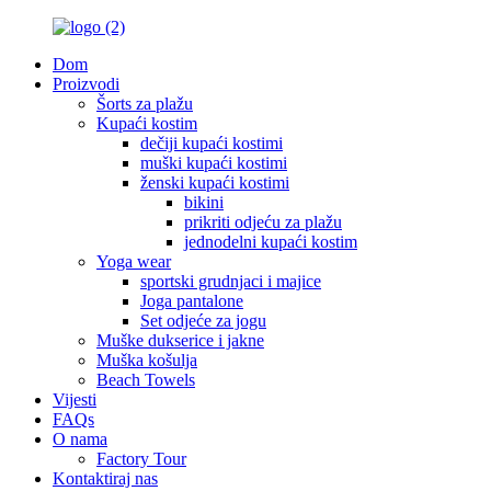
Dom
Proizvodi
Šorts za plažu
Kupaći kostim
dečiji kupaći kostimi
muški kupaći kostimi
ženski kupaći kostimi
bikini
prikriti odjeću za plažu
jednodelni kupaći kostim
Yoga wear
sportski grudnjaci i majice
Joga pantalone
Set odjeće za jogu
Muške dukserice i jakne
Muška košulja
Beach Towels
Vijesti
FAQs
O nama
Factory Tour
Kontaktiraj nas