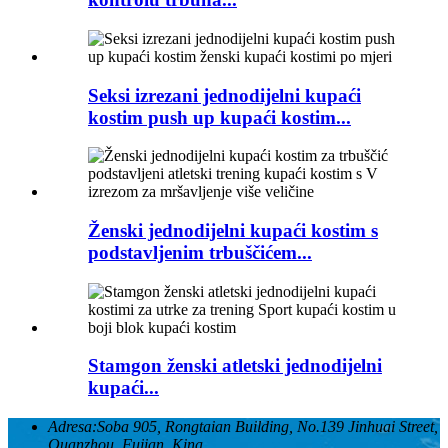
Seksi izrezani jednodijelni kupaći
kostim push up kupaći kostim...
Ženski jednodijelni kupaći kostim s
podstavljenim trbuščićem...
Stamgon ženski atletski jednodijelni
kupaći...
Adresa:
Soba 905, Rongtaian Building, No.139 Jinhuai Street,
Quanzhou, Fujian, Kina