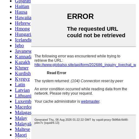
Gujarati
Haitian
Hausa
Hawaiian
Hebrew
Hmong
Hungarian
Icelandic
Igbo
Javanese
Kannada
Kazakh
Khmer
Kurdish
Kyrgyz
Latin
Latvian
Lithuanian
Luxembou..
Macedonian
Malagasy
Malay
Malayalam
Maltese
Maori