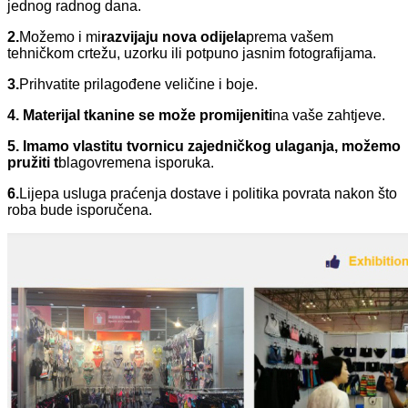
jednog radnog dana.
2.
Možemo i mi
razvijaju nova odijela
prema vašem
tehničkom crtežu, uzorku ili potpuno jasnim fotografijama.
3.
Prihvatite prilagođene veličine i boje.
4. Materijal tkanine se može promijeniti
na vaše zahtjeve.
5. Imamo vlastitu tvornicu zajedničkog ulaganja, možemo
pružiti t
blagovremena isporuka.
6.
Lijepa usluga praćenja dostave i politika povrata nakon što
roba bude isporučena.