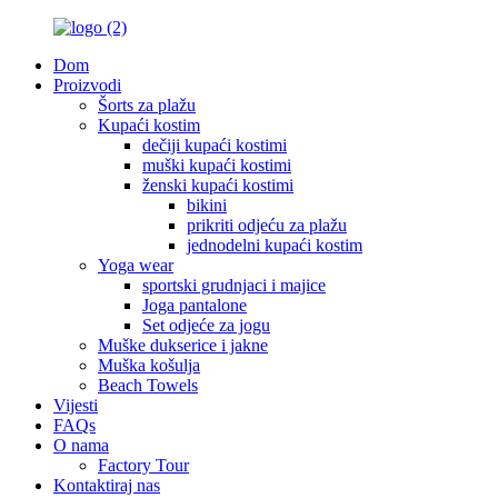
Dom
Proizvodi
Šorts za plažu
Kupaći kostim
dečiji kupaći kostimi
muški kupaći kostimi
ženski kupaći kostimi
bikini
prikriti odjeću za plažu
jednodelni kupaći kostim
Yoga wear
sportski grudnjaci i majice
Joga pantalone
Set odjeće za jogu
Muške dukserice i jakne
Muška košulja
Beach Towels
Vijesti
FAQs
O nama
Factory Tour
Kontaktiraj nas