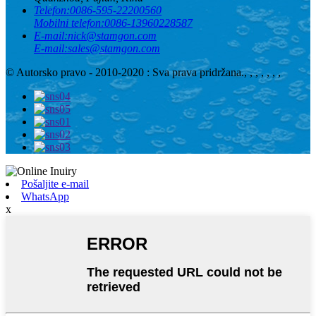
Telefon:
0086-595-22200560
Mobilni telefon:
0086-13960228587
E-mail:
nick@stamgon.com
E-mail:
sales@stamgon.com
© Autorsko pravo - 2010-2020 : Sva prava pridržana.
, , , , , , ,
Pošaljite e-mail
WhatsApp
x