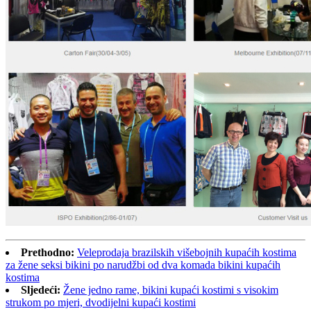
Prethodno:
Veleprodaja brazilskih višebojnih kupaćih kostima
za žene seksi bikini po narudžbi od dva komada bikini kupaćih
kostima
Sljedeći:
Žene jedno rame, bikini kupaći kostimi s visokim
strukom po mjeri, dvodijelni kupaći kostimi