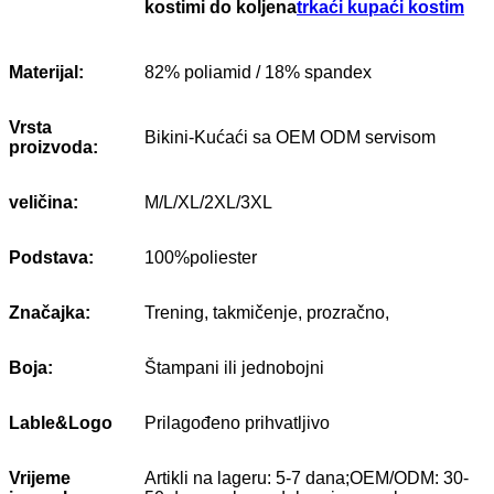
kostimi do koljena
trkaći kupaći kostim
Materijal:
82% poliamid / 18% spandex
Vrsta
Bikini-Kućaći sa OEM ODM servisom
proizvoda:
veličina:
M/L/XL/2XL/3XL
Podstava:
100%poliester
Značajka:
Trening, takmičenje, prozračno,
Boja:
Štampani ili jednobojni
Lable&Logo
Prilagođeno prihvatljivo
Vrijeme
Artikli na lageru: 5-7 dana;OEM/ODM: 30-