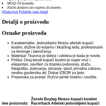
MOQ:
10 komada
Način dostave:
air express ili morem
WhatsApp
Pošaljite nam email
Detalji o proizvodu
Oznake proizvoda
Karakteristike: Jednodijelni fitness atletski kupaći
kostim, dužine do koljena i trkačkog leđa, profesionalni
za treninge i takmičenja.
Materijal: Tkanina je dobra i udobna je kada je nosite.
Prilika: Ovaj trendi kupaći kostim je super vruć i
elegantan, savršen za tropska putovanja, plažu,
fotografiju, putovanja, plivanje, sport, privatnu zabavu,
modnu garderobu itd. Dobar IZBOR za ljeto.
Preporuka za pranje: Ručno perite hladno i osušite.
Ženski Boyleg fitness kupaći kostimi
Racerback Atletski jednodijelni kupaći
Ime proizvoda: