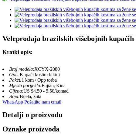
Veleprodaja brazilskih višebojnih kupaćih
Kratki opis:
Broj modela:
XCYX-2080
Opis:
Kupaći kostim bikini
Paket:
1 kom / Opp torba
Mjesto porijekla:
Fujian, Kina
Cijena:
US $4.50 - 5.50/komad
Boja:
Bijela, žuta
WhatsApp
Pošaljite nam email
Detalji o proizvodu
Oznake proizvoda