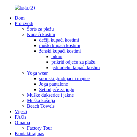
Dom
Proizvodi
Šorts za plažu
Kupaći kostim
dečiji kupaći kostimi
muški kupaći kostimi
ženski kupaći kostimi
bikini
prikriti odjeću za plažu
jednodelni kupaći kostim
Yoga wear
sportski grudnjaci i majice
Joga pantalone
Set odjeće za jogu
Muške dukserice i jakne
Muška košulja
Beach Towels
Vijesti
FAQs
O nama
Factory Tour
Kontaktiraj nas