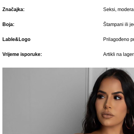
Značajka:
Seksi, modera
Boja:
Štampani ili j
Lable&Logo
Prilagođeno pr
Vrijeme isporuke:
Artikli na la