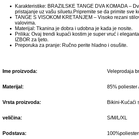
Karakteristike: BRAZILSKE TANGE DVA KOMADA – Dvodelni
pristajanje uz vašu siluetu.Pripremite se da primite sve 
TANGE S VISOKOM KRETANJEM – Visoko rezani stilovi su di
valovima.
Materijal: Tkanina je dobra i udobna je kada je nosite.
Prilika: Ovaj trendi kupaći kostim je super vruć i elegant
IZBOR za ljeto.
Preporuka za pranje: Ručno perite hladno i osušite.
Ime proizvoda:
Veleprodaja br
Materijal:
85% poliester
Vrsta proizvoda:
Bikini-Kućać
veličina:
S/M/L/XL
Podstava:
100%poliester