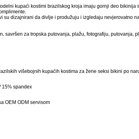
 kupaći kostimi brazilskog kroja imaju gornji deo bikinija sa
komplimente.
zajnirani da divlje i produžuju i izgledaju nevjerovatno na go
an, savršen za tropska putovanja, plažu, fotografiju, putovanja,
azilskih višebojnih kupaćih kostima za žene seksi bikini po na
 / 15% spandex
i sa OEM ODM servisom