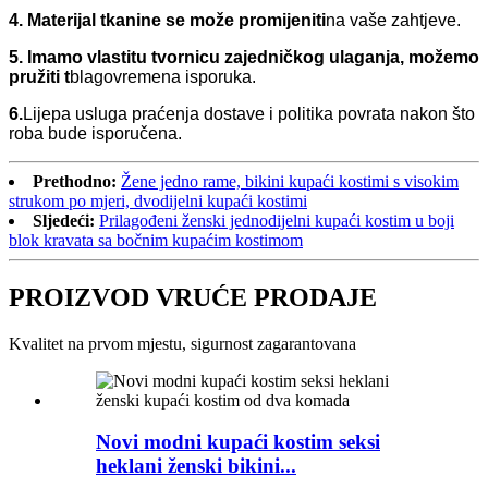
4. Materijal tkanine se može promijeniti
na vaše zahtjeve.
5. Imamo vlastitu tvornicu zajedničkog ulaganja, možemo
pružiti t
blagovremena isporuka.
6.
Lijepa usluga praćenja dostave i politika povrata nakon što
roba bude isporučena.
Prethodno:
Žene jedno rame, bikini kupaći kostimi s visokim
strukom po mjeri, dvodijelni kupaći kostimi
Sljedeći:
Prilagođeni ženski jednodijelni kupaći kostim u boji
blok kravata sa bočnim kupaćim kostimom
PROIZVOD VRUĆE PRODAJE
Kvalitet na prvom mjestu, sigurnost zagarantovana
Novi modni kupaći kostim seksi
heklani ženski bikini...