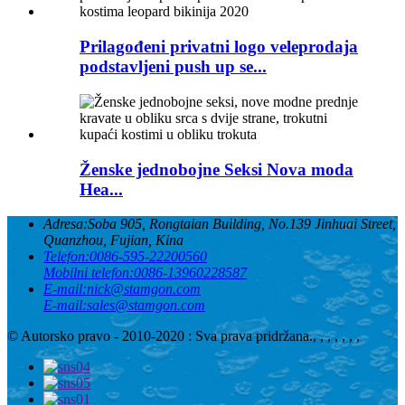
Prilagođeni privatni logo veleprodaja
podstavljeni push up se...
Ženske jednobojne Seksi Nova moda
Hea...
Adresa:
Soba 905, Rongtaian Building, No.139 Jinhuai Street,
Quanzhou, Fujian, Kina
Telefon:
0086-595-22200560
Mobilni telefon:
0086-13960228587
E-mail:
nick@stamgon.com
E-mail:
sales@stamgon.com
© Autorsko pravo - 2010-2020 : Sva prava pridržana.
, , , , , , ,