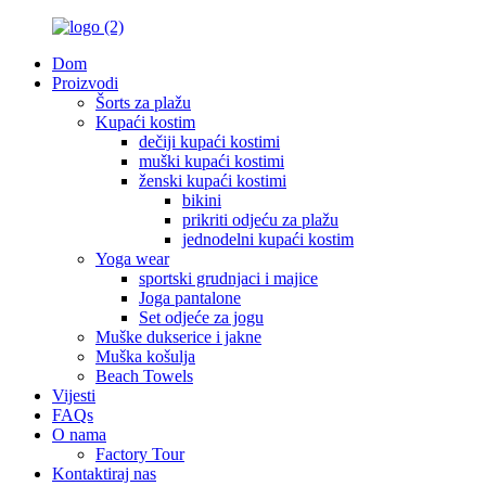
Dom
Proizvodi
Šorts za plažu
Kupaći kostim
dečiji kupaći kostimi
muški kupaći kostimi
ženski kupaći kostimi
bikini
prikriti odjeću za plažu
jednodelni kupaći kostim
Yoga wear
sportski grudnjaci i majice
Joga pantalone
Set odjeće za jogu
Muške dukserice i jakne
Muška košulja
Beach Towels
Vijesti
FAQs
O nama
Factory Tour
Kontaktiraj nas