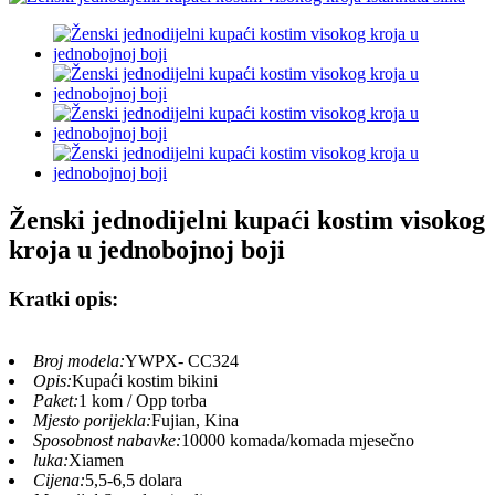
Ženski jednodijelni kupaći kostim visokog
kroja u jednobojnoj boji
Kratki opis:
Broj modela:
YWPX- CC324
Opis:
Kupaći kostim bikini
Paket:
1 kom / Opp torba
Mjesto porijekla:
Fujian, Kina
Sposobnost nabavke:
10000 komada/komada mjesečno
luka:
Xiamen
Cijena:
5,5-6,5 dolara