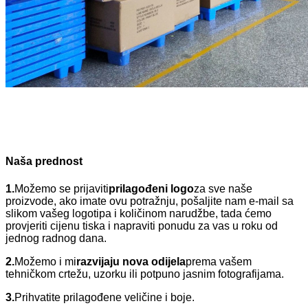
Naša prednost
1.
Možemo se prijaviti
prilagođeni logo
za sve naše
proizvode, ako imate ovu potražnju, pošaljite nam e-mail sa
slikom vašeg logotipa i količinom narudžbe, tada ćemo
provjeriti cijenu tiska i napraviti ponudu za vas u roku od
jednog radnog dana.
2.
Možemo i mi
razvijaju nova odijela
prema vašem
tehničkom crtežu, uzorku ili potpuno jasnim fotografijama.
3.
Prihvatite prilagođene veličine i boje.