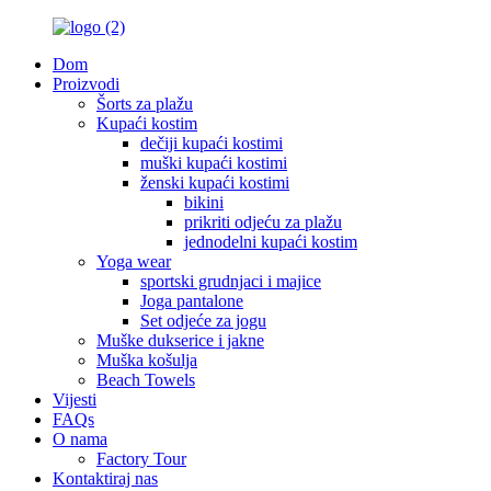
Dom
Proizvodi
Šorts za plažu
Kupaći kostim
dečiji kupaći kostimi
muški kupaći kostimi
ženski kupaći kostimi
bikini
prikriti odjeću za plažu
jednodelni kupaći kostim
Yoga wear
sportski grudnjaci i majice
Joga pantalone
Set odjeće za jogu
Muške dukserice i jakne
Muška košulja
Beach Towels
Vijesti
FAQs
O nama
Factory Tour
Kontaktiraj nas