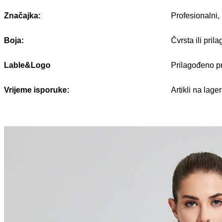
Značajka:
Profesionalni,
Boja:
Čvrsta ili pril
Lable&Logo
Prilagođeno pr
Vrijeme isporuke:
Artikli na la