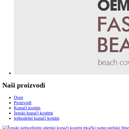
Naši proizvodi
Dom
Proizvodi
Kupaći kostim
ženski kupaći kostimi
jednodelni kupaći kostim