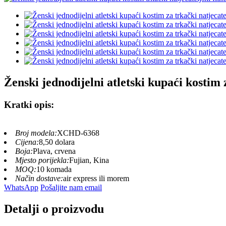
Ženski jednodijelni atletski kupaći kostim z
Kratki opis:
Broj modela:
XCHD-6368
Cijena:
8,50 dolara
Boja:
Plava, crvena
Mjesto porijekla:
Fujian, Kina
MOQ:
10 komada
Način dostave:
air express ili morem
WhatsApp
Pošaljite nam email
Detalji o proizvodu