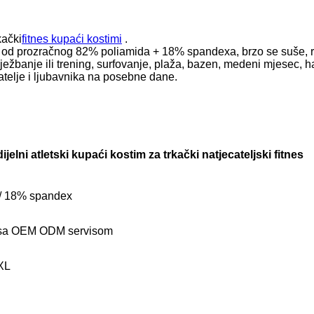
kački
fitnes kupaći kostimi
.
ni od prozračnog 82% poliamida + 18% spandexa, brzo se suše, ra
vježbanje ili trening, surfovanje, plaža, bazen, medeni mjesec, ha
jatelje i ljubavnika na posebne dane.
jelni atletski kupaći kostim za trkački natjecateljski fitnes
/ 18% spandex
i sa OEM ODM servisom
XL