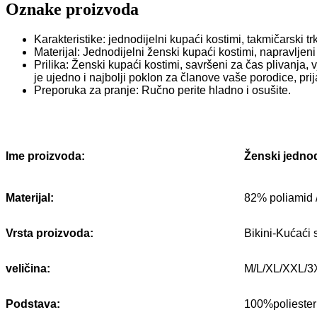
Oznake proizvoda
Karakteristike: jednodijelni kupaći kostimi, takmičarski tr
Materijal: Jednodijelni ženski kupaći kostimi, napravlje
Prilika: Ženski kupaći kostimi, savršeni za čas plivanja, 
je ujedno i najbolji poklon za članove vaše porodice, pri
Preporuka za pranje: Ručno perite hladno i osušite.
Ženski jednodi
Ime proizvoda:
Materijal:
82% poliamid 
Vrsta proizvoda:
Bikini-Kućać
veličina:
M/L/XL/XXL/3
Podstava:
100%poliester