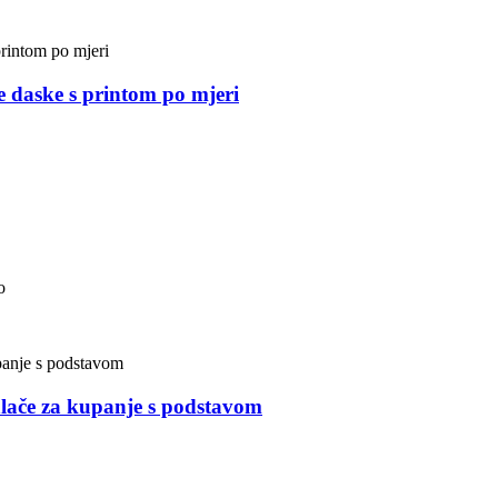
 daske s printom po mjeri
o
lače za kupanje s podstavom