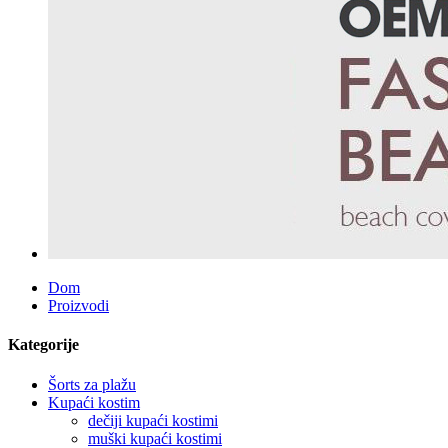
Dom
Proizvodi
Kategorije
Šorts za plažu
Kupaći kostim
dečiji kupaći kostimi
muški kupaći kostimi