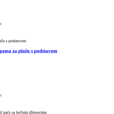
o
gama za plažu s podstavom
o