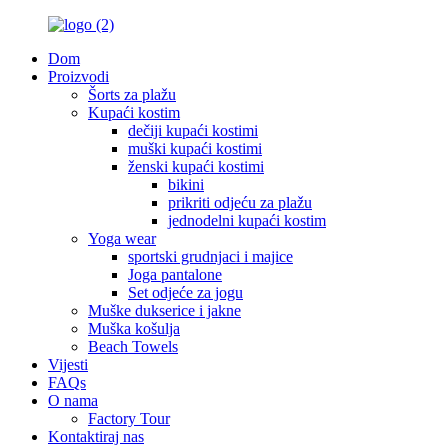
Dom
Proizvodi
Šorts za plažu
Kupaći kostim
dečiji kupaći kostimi
muški kupaći kostimi
ženski kupaći kostimi
bikini
prikriti odjeću za plažu
jednodelni kupaći kostim
Yoga wear
sportski grudnjaci i majice
Joga pantalone
Set odjeće za jogu
Muške dukserice i jakne
Muška košulja
Beach Towels
Vijesti
FAQs
O nama
Factory Tour
Kontaktiraj nas