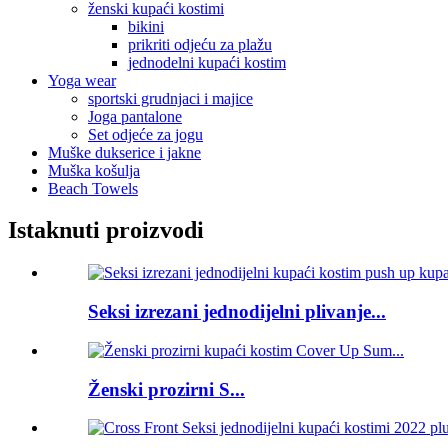
ženski kupaći kostimi
bikini
prikriti odjeću za plažu
jednodelni kupaći kostim
Yoga wear
sportski grudnjaci i majice
Joga pantalone
Set odjeće za jogu
Muške dukserice i jakne
Muška košulja
Beach Towels
Istaknuti proizvodi
Seksi izrezani jednodijelni plivanje...
Ženski prozirni S...