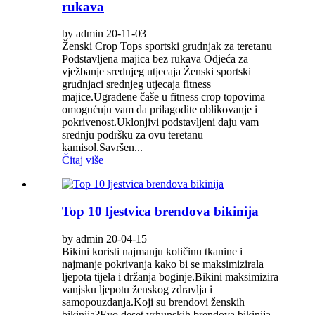
rukava
by admin 20-11-03
Ženski Crop Tops sportski grudnjak za teretanu
Podstavljena majica bez rukava Odjeća za
vježbanje srednjeg utjecaja Ženski sportski
grudnjaci srednjeg utjecaja fitness
majice.Ugrađene čaše u fitness crop topovima
omogućuju vam da prilagodite oblikovanje i
pokrivenost.Uklonjivi podstavljeni daju vam
srednju podršku za ovu teretanu
kamisol.Savršen...
Čitaj više
Top 10 ljestvica brendova bikinija
by admin 20-04-15
Bikini koristi najmanju količinu tkanine i
najmanje pokrivanja kako bi se maksimizirala
ljepota tijela i držanja boginje.Bikini maksimizira
vanjsku ljepotu ženskog zdravlja i
samopouzdanja.Koji su brendovi ženskih
bikinija?Evo deset vrhunskih brendova bikinija