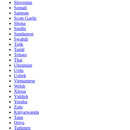
Slovenian
Somali
Samoan
Scots Gaelic
Shona
Sindhi
Sundanese
Swahili
Tajik
Tamil
Telugu
Thai
Ukrainian
Urdu
Uzbek
Vietnamese
Welsh
Xhosa
Yiddish
Yoruba
Zulu
Kinyarwanda
Tatar
Oriya
Turkmen