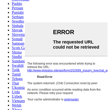
Pashto
Persian
Punjabi
Serbian
Sesotho
Sinhala
Slovak
Slovenian
Somali
Samoan
Scots Gaelic
Shona
Sindhi
Sundanese
Swahili
Tajik
Tamil
Telugu
Thai
Ukrainian
Urdu
Uzbek
Vietnamese
Welsh
Xhosa