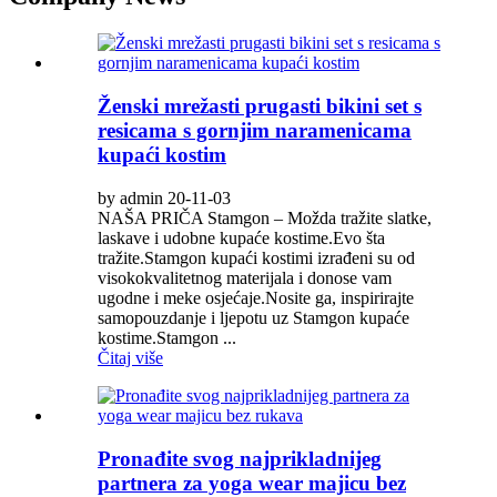
Ženski mrežasti prugasti bikini set s
resicama s gornjim naramenicama
kupaći kostim
by admin 20-11-03
NAŠA PRIČA Stamgon – Možda tražite slatke,
laskave i udobne kupaće kostime.Evo šta
tražite.Stamgon kupaći kostimi izrađeni su od
visokokvalitetnog materijala i donose vam
ugodne i meke osjećaje.Nosite ga, inspirirajte
samopouzdanje i ljepotu uz Stamgon kupaće
kostime.Stamgon ...
Čitaj više
Pronađite svog najprikladnijeg
partnera za yoga wear majicu bez