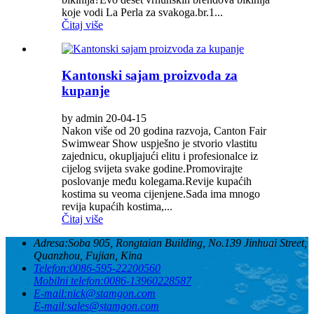
koje vodi La Perla za svakoga.br.1...
Čitaj više
Kantonski sajam proizvoda za
kupanje
by admin 20-04-15
Nakon više od 20 godina razvoja, Canton Fair
Swimwear Show uspješno je stvorio vlastitu
zajednicu, okupljajući elitu i profesionalce iz
cijelog svijeta svake godine.Promovirajte
poslovanje među kolegama.Revije kupaćih
kostima su veoma cijenjene.Sada ima mnogo
revija kupaćih kostima,...
Čitaj više
Adresa:
Soba 905, Rongtaian Building, No.139 Jinhuai Street,
Quanzhou, Fujian, Kina
Telefon:
0086-595-22200560
Mobilni telefon:
0086-13960228587
E-mail:
nick@stamgon.com
E-mail:
sales@stamgon.com