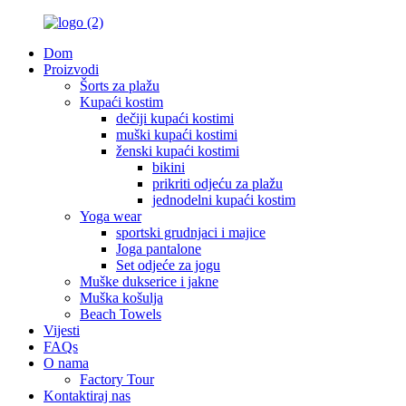
Dom
Proizvodi
Šorts za plažu
Kupaći kostim
dečiji kupaći kostimi
muški kupaći kostimi
ženski kupaći kostimi
bikini
prikriti odjeću za plažu
jednodelni kupaći kostim
Yoga wear
sportski grudnjaci i majice
Joga pantalone
Set odjeće za jogu
Muške dukserice i jakne
Muška košulja
Beach Towels
Vijesti
FAQs
O nama
Factory Tour
Kontaktiraj nas