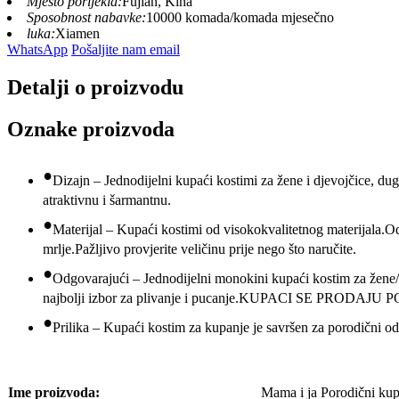
Mjesto porijekla:
Fujian, Kina
Sposobnost nabavke:
10000 komada/komada mjesečno
luka:
Xiamen
WhatsApp
Pošaljite nam email
Detalji o proizvodu
Oznake proizvoda
•
Dizajn – Jednodijelni kupaći kostimi za žene i djevojčice, dug
atraktivnu i šarmantnu.
•
Materijal – Kupaći kostimi od visokokvalitetnog materijala.Od
mrlje.Pažljivo provjerite veličinu prije nego što naručite.
•
Odgovarajući – Jednodijelni monokini kupaći kostim za žene/d
najbolji izbor za plivanje i pucanje.KUPACI SE PRODAJU
•
Prilika – Kupaći kostim za kupanje je savršen za porodični odm
Ime proizvoda:
Mama i ja Porodični kup