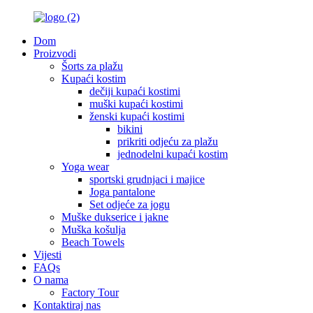
Dom
Proizvodi
Šorts za plažu
Kupaći kostim
dečiji kupaći kostimi
muški kupaći kostimi
ženski kupaći kostimi
bikini
prikriti odjeću za plažu
jednodelni kupaći kostim
Yoga wear
sportski grudnjaci i majice
Joga pantalone
Set odjeće za jogu
Muške dukserice i jakne
Muška košulja
Beach Towels
Vijesti
FAQs
O nama
Factory Tour
Kontaktiraj nas