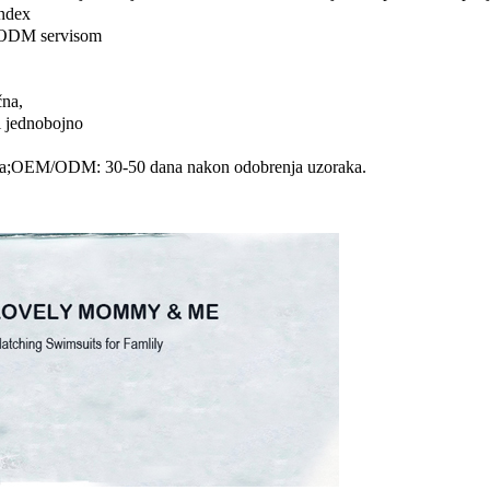
andex
 ODM servisom
čna,
i jednobojno
dana;OEM/ODM: 30-50 dana nakon odobrenja uzoraka.