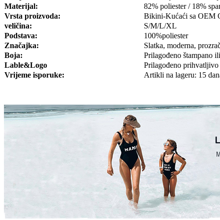
Materijal:
82% poliester / 18% sp
Vrsta proizvoda:
Bikini-Kućaći sa OEM
veličina:
S/M/L/XL
Podstava:
100%poliester
Značajka:
Slatka, moderna, prozra
Boja:
Prilagođeno štampano il
Lable&Logo
Prilagođeno prihvatljivo
Vrijeme isporuke:
Artikli na lageru: 15 