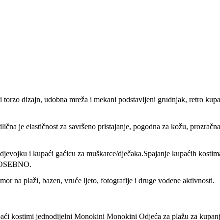
i torzo dizajn, udobna mreža i mekani podstavljeni grudnjak, retro kupać
lična je elastičnost za savršeno pristajanje, pogodna za kožu, prozračn
jevojku i kupaći gaćicu za muškarce/dječaka.Spajanje kupaćih kostima 
 POSEBNO.
or na plaži, bazen, vruće ljeto, fotografije i druge vodene aktivnosti.
aći kostimi jednodijelni Monokini Monokini Odjeća za plažu za kupan