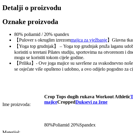
Detalji o proizvodu
Oznake proizvoda
80% poliamid / 20% spandex
【Pulover s okruglim izrezom
majica za vježbanje
】Glavna tkani
【Yoga top grudnjak】 – Yoga top grudnjak pruža laganu udobnos
koristiti u teretani Pilates studiju, sportovima na otvorenom i 
mogu se koristiti tokom cijele godine.
【Prilika】- Ove joga majice su savršene za svakodnevno nošenje, 
se osjećate više opušteno i udobno, a ovo odijelo pogodno za ci
Crop Tops dugih rukava Workout Athletic
T
majice
Cropped
Duksevi za žene
Ime proizvoda:
80%Poliamid 20%Spandex
Materijal: