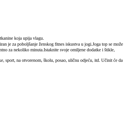
kanine koja upija vlagu.
n je za poboljšanje ženskog fitnes iskustva u jogi.Joga top se može
tno za nekoliko minuta.Istaknite svoje omiljene dodatke i štikle,
, sport, na otvorenom, školu, posao, uličnu odjeću, itd. Učinit će da