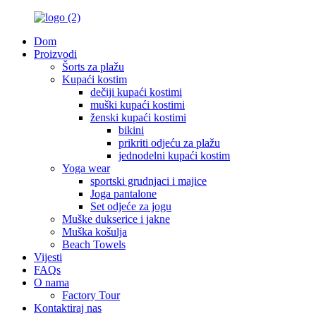
Dom
Proizvodi
Šorts za plažu
Kupaći kostim
dečiji kupaći kostimi
muški kupaći kostimi
ženski kupaći kostimi
bikini
prikriti odjeću za plažu
jednodelni kupaći kostim
Yoga wear
sportski grudnjaci i majice
Joga pantalone
Set odjeće za jogu
Muške dukserice i jakne
Muška košulja
Beach Towels
Vijesti
FAQs
O nama
Factory Tour
Kontaktiraj nas