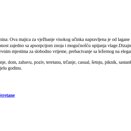
na: Ova majica za vježbanje visokog učinka napravljena je od lagane t
t zajedno sa apsorpcijom znoja i mogućnošću upijanja vlage.Dizajnira
dnevnim mjestima za slobodno vrijeme, prebacivanje sa ležernog na elegan
dom, zabavu, poziv, teretanu, trčanje, casual, šetnju, piknik, sastanke
jelu godinu.
eretane