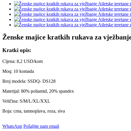
Ženske majice kratkih rukava za vježbanje
Kratki opis:
Cijena: 8,2 USD/kom
Moq: 10 komada
Broj modela: SSDQ- DS128
Materijal: 80% poliamid, 20% spandex
Veličina: S/M/L/XL/XXL
Boja: crna, tamnoplava, roza, siva
WhatsApp
Pošaljite nam email